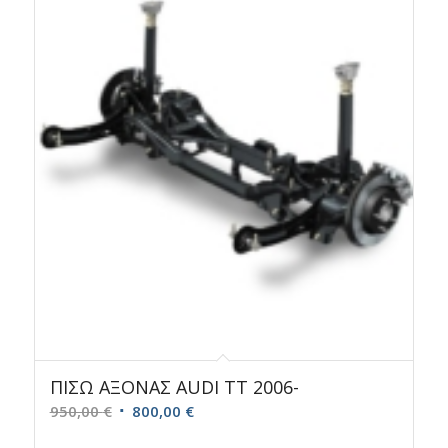
150,00 €.
ΠΙΣΩ ΑΞΟΝΑΣ AUDI TT 2006-
Original
Η
950,00
€
800,00
€
price
τρέχουσα