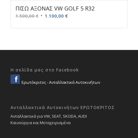
ΠΙΣΩ ΑΞΟΝΑΣ VW GOLF 5 R32
Original
Η
1.500,00
€
1.100,00
€
price
τρέχουσα
was:
τιμή
1.500,00 €.
είναι:
1.100,00 €.
Η σελίδα μας στο Facebook
Ερωτόκριτος - Ανταλλακτικά Αυτοκινήτων
Ανταλλακτικά Αυτοκινήτων ΕΡΩΤΟΚΡΙΤΟΣ
Ανταλλακτικά για VW, SEAT, SKODA, AUDI
Καινούργια και Μεταχειρισμένα