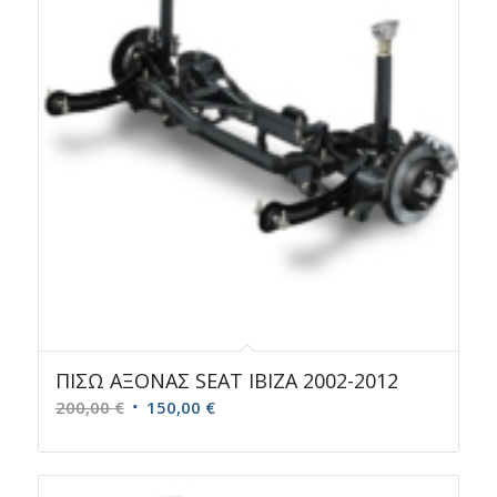
ΠΙΣΩ ΑΞΟΝΑΣ SEAT IBIZA 2002-2012
Original
Η
200,00
€
150,00
€
price
τρέχουσα
was:
τιμή
200,00 €.
είναι: