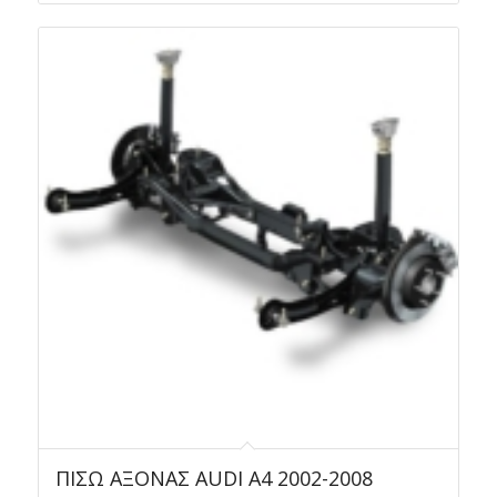
was:
τιμή
950,00 €.
είναι:
800,00 €.
ΠΙΣΩ ΑΞΟΝΑΣ AUDI Α4 2002-2008