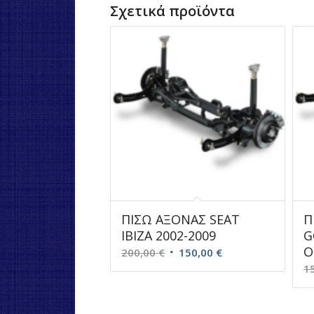
Σχετικά προϊόντα
ΠΙΣΩ ΑΞΟΝΑΣ SEAT
Π
IBIZA 2002-2009
G
O
Original
Η
200,00
€
150,00
€
price
τρέχουσα
1
was:
τιμή
200,00 €.
είναι: