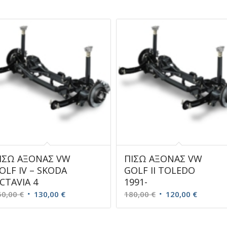
ΙΣΩ ΑΞΟΝΑΣ VW
ΠΙΣΩ ΑΞΟΝΑΣ VW
OLF IV – SKODA
GOLF II TOLEDO
CTAVIA 4
1991-
Original
Η
Original
Η
50,00
€
130,00
€
180,00
€
120,00
€
price
τρέχουσα
price
τρέχου
was:
τιμή
was:
τιμή