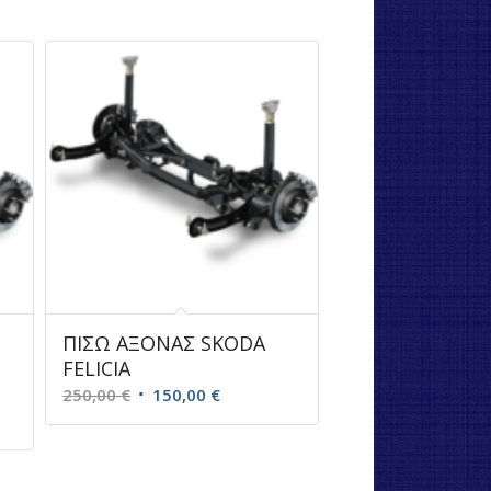
ΠΙΣΩ ΑΞΟΝΑΣ SKODA
FELICIA
Original
Η
250,00
€
150,00
€
price
τρέχουσα
σα
was:
τιμή
250,00 €.
είναι: