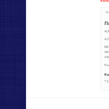
Πε
Π
AU
ΑΞ
ΜΕ
ΑΝ
VW
Κω
Κω
* 