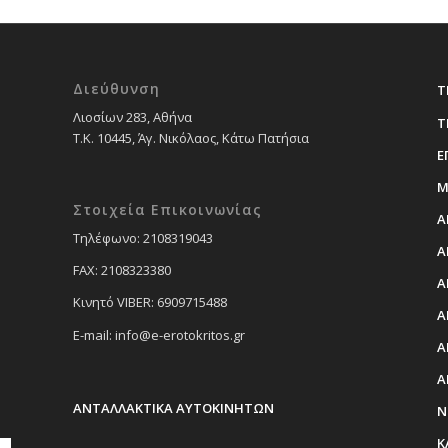
150,00 €.
είναι:
180,00 €.
είναι:
130,00 €.
120,00 €
Διεύθυνση
Τ
Λιοσίων 283, Αθήνα
Τ
Τ.Κ. 10445, Άγ. Νικόλαος, Κάτω Πατήσια
Ε
Μ
Στοιχεία Επικοινωνίας
Α
Tηλέφωνο: 2108319043
Α
FAX: 2108323380
Α
Κινητό VIBER: 6909715488
Α
E-mail: info@e-erotokritos.gr
Α
Α
ΑΝΤΑΛΛΑΚΤΙΚΑ ΑΥΤΟΚΙΝΗΤΩΝ
Ν
Κ