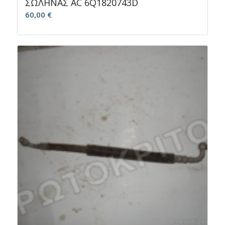
ΣΩΛΗΝΑΣ AC 6Q1820743D
60,00
€