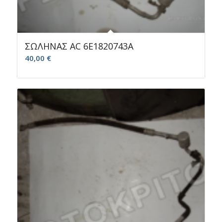
ΣΩΛΗΝΑΣ AC 6E1820743A
40,00
€