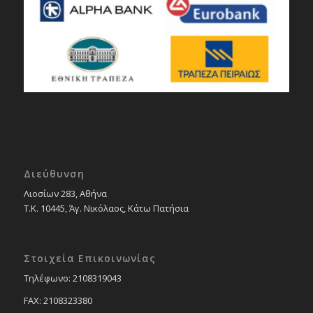
Διεύθυνση
Λιοσίων 283, Αθήνα
Τ.Κ. 10445, Άγ. Νικόλαος, Κάτω Πατήσια
Στοιχεία Επικοινωνίας
Tηλέφωνο: 2108319043
FAX: 2108323380