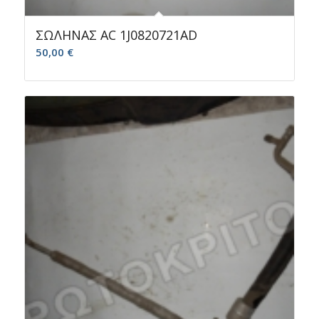
ΣΩΛΗΝΑΣ AC 1J0820721AD
50,00
€