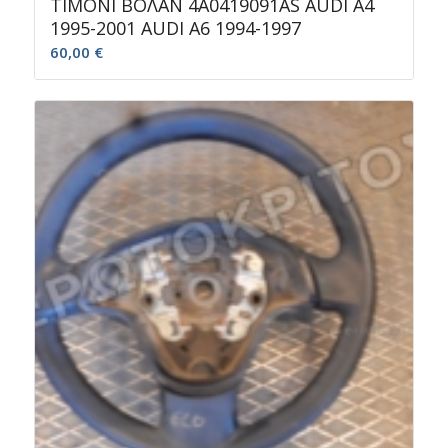
ΤΙΜΟΝΙ ΒΟΛΑΝ 4A0419091AS AUDI A4
1995-2001 AUDI A6 1994-1997
60,00
€