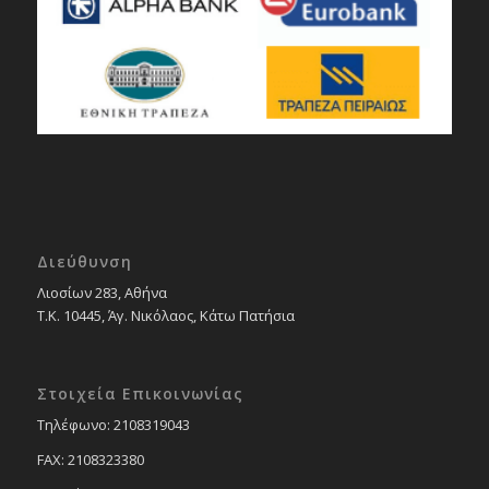
Διεύθυνση
Λιοσίων 283, Αθήνα
Τ.Κ. 10445, Άγ. Νικόλαος, Κάτω Πατήσια
Στοιχεία Επικοινωνίας
Tηλέφωνο: 2108319043
FAX: 2108323380