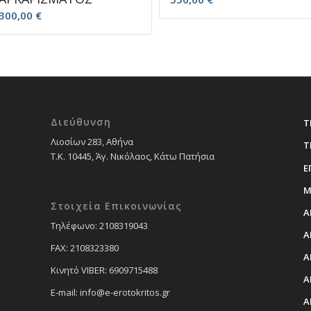
.300,00
€
Διεύθυνση
Τ
Λιοσίων 283, Αθήνα
Τ
Τ.Κ. 10445, Άγ. Νικόλαος, Κάτω Πατήσια
Ε
Μ
Στοιχεία Επικοινωνίας
Α
Tηλέφωνο: 2108319043
Α
FAX: 2108323380
Α
Κινητό VIBER: 6909715488
Α
E-mail: info@e-erotokritos.gr
Α