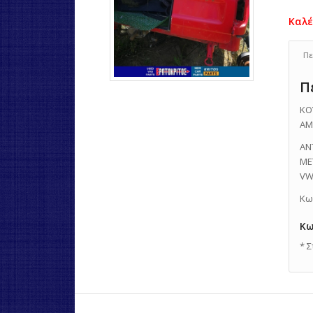
Πε
Π
ΚΟ
ΑΜ
ΑΝ
ΜΕ
VW
Κω
Κω
* 