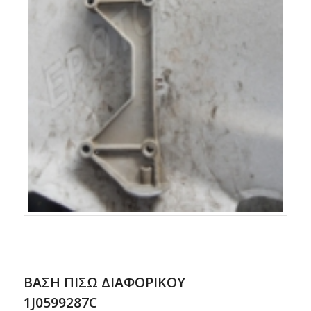
ΒΑΣΗ ΠΙΣΩ ΔΙΑΦΟΡΙΚOΥ
1J0599287C