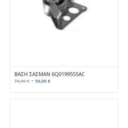
ΒΑΣΗ ΣΑΣΜΑΝ 6Q0199555AC
Original
Η
70,00
€
50,00
€
price
τρέχουσα
was:
τιμή
70,00 €.
είναι:
50,00 €.