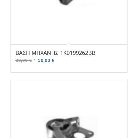
ΒΑΣΗ ΜΗΧΑΝΗΣ 1K0199262BB
Original
Η
80,00
€
50,00
€
price
τρέχουσα
was:
τιμή
80,00 €.
είναι:
50,00 €.