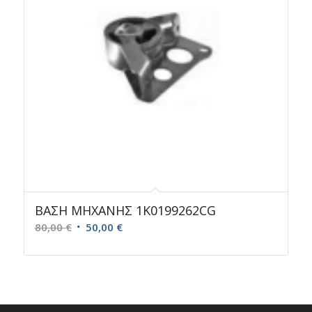
ΒΑΣΗ ΜΗΧΑΝΗΣ 1K0199262CG
Original
Η
80,00
€
50,00
€
price
τρέχουσα
was:
τιμή
80,00 €.
είναι:
50,00 €.