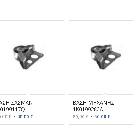
ΑΣΗ ΣΑΣΜΑΝ
ΒΑΣΗ ΜΗΧΑΝΗΣ
J0199117Q
1K0199262AJ
Original
Η
Original
Η
0,00
€
40,00
€
80,00
€
50,00
€
price
τρέχουσα
price
τρέχουσα
was:
τιμή
was:
τιμή