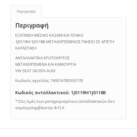
Περιγραφή
Περιγραφή
ΕΞΑΤΜΙΣΗ ΜΕΣΑΙΟ ΚΑΖΑΝΙ ΚΑΙ ΤΕΛΙΚΟ
1J0119H/1J0118B ΜΕΤΑΧΕΙΡΙΣΜΕΝΟΣ ΓΝΗΣΙΟ ΣΕ ΑΡΙΣΤΗ
ΚΑΤΆΣΤΑΣΗ
ΑΝΤΑΛΛΑΚΤΙΚΑ ΕΡΩΤΟΚΡΙΤΟΣ
ΜΕΤΑΧΕΙΡΙΣΜΕΝΑ ΚΑΙ ΚΑΙΝΟΥΡΓΙΑ
VW SEAT SKODA AUDI
Κωδικός αγγελίας: 740014783350178
Κωδικός ανταλλακτικού: 1J0119H/1J0118B
* Στις τιμές των μεταχειρισμένων ανταλλακτικών δεν
συμπεριλαμβάνεται Φ.Π.Α