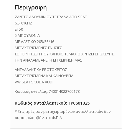
Περιγραφή
ΖΑΝΤΕΣ ΑΛΟΥΜΙΝΙΟΥ ΤΕΤΡΑΔΑ ΑΠΟ SEAT
6,5JX16H2
ET50
5 ΜΠΟΥΛΟΝΙΑ
ΜΕ ΛΑΣΤΙΧΟ 205/55/16
ΜΕΤΑΧΕΙΡΙΣΜΕΝΕΣ ΓΝΗΣΙΕΣ
ΣΕ ΠΕΡΙΠΤΩΣΗ ΠΟΥ ΚΑΠΟΙΟ ΤΕΜΑΧΙΟ ΧΡΗΖΕΙ ΕΠΙΣΚΕΥΗΣ,
ΤΗΝ ΑΝΑΛΑΜΒΑΝΕΙ Η ΕΠΙΧΕΙΡΗΣΗ ΜΑΣ
ΑΝΤΑΛΛΑΚΤΙΚΑ ΕΡΩΤΟΚΡΙΤΟΣ
ΜΕΤΑΧΕΙΡΙΣΜΕΝΑ ΚΑΙ ΚΑΙΝΟΥΡΓΙΑ
VW SEAT SKODA AUDI
Κωδικός αγγελίας: 740014022760178
Κωδικός ανταλλακτικού: 1P0601025
* Στις τιμές των μεταχειρισμένων ανταλλακτικών δεν
συμπεριλαμβάνεται Φ.Π.Α