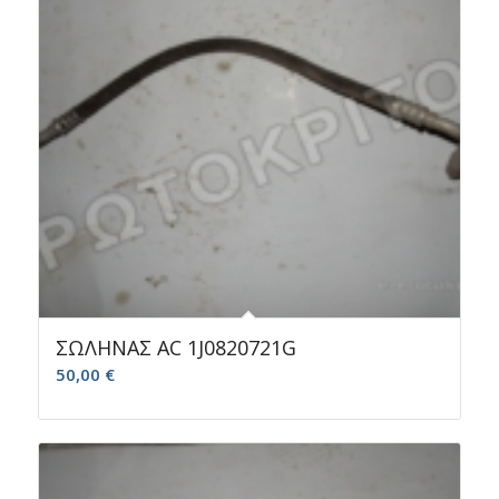
ΣΩΛΗΝΑΣ AC 1J0820721G
50,00
€