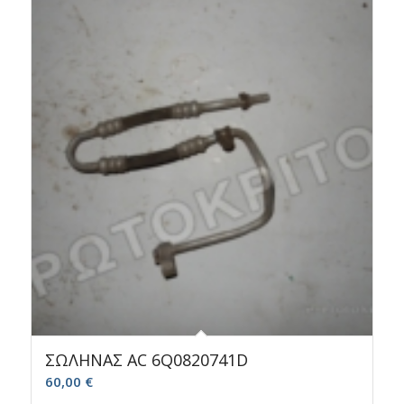
ΣΩΛΗΝΑΣ AC 6Q0820741D
60,00
€