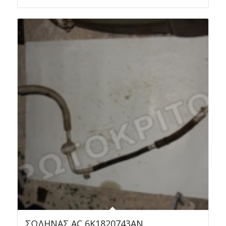
ΣΩΛΗΝΑΣ AC 6K1820743AN