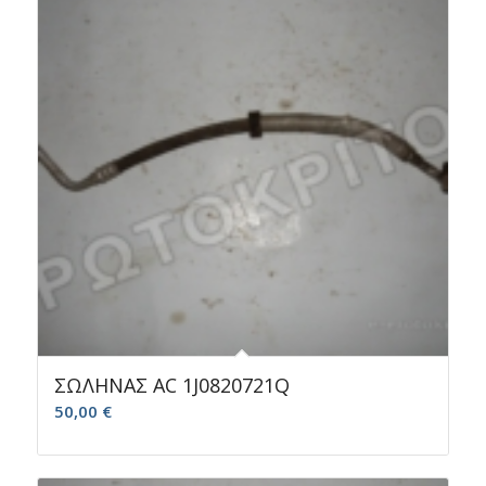
ΣΩΛΗΝΑΣ AC 1J0820721Q
50,00
€