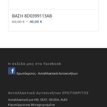
ΒΑΣΗ 8D0399113AB
Original
Η
60,00
€
40,00
€
price
τρέχουσα
was:
τιμή
60,00 €.
είναι:
40,00 €.
Η σελίδα μας στο Facebook
Ερωτόκριτος - Ανταλλακτικά Αυτοκινήτων
Ανταλλακτικά Αυτοκινήτων ΕΡΩΤΟΚΡΙΤΟΣ
Ανταλλακτικά για VW, SEAT, SKODA, AUDI
Καινούργια και Μεταχειρισμένα