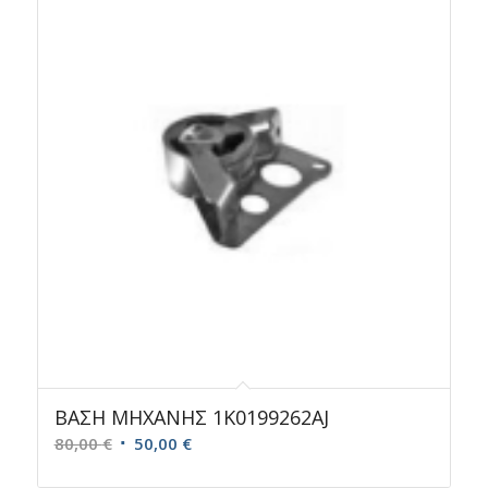
ΒΑΣΗ ΜΗΧΑΝΗΣ 1K0199262AJ
Original
Η
80,00
€
50,00
€
price
τρέχουσα