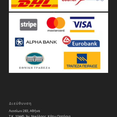
Διεύθυνση
Λιοσίων 283, Αθήνα
Τ.Κ. 10445, Άγ. Νικόλαος, Κάτω Πατήσια