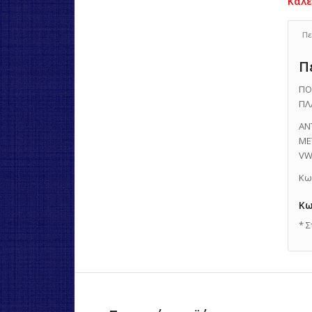
Πε
Π
ΠΟ
ΠΛ
ΑΝ
ΜΕ
VW
Κω
Κω
* 