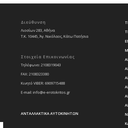
Διεύθυνση
Τ
Λιοσίων 283, Αθήνα
Τ
Τ.Κ. 10445, Άγ. Νικόλαος, Κάτω Πατήσια
Ε
Μ
Στοιχεία Επικοινωνίας
Α
Tηλέφωνο: 2108319043
Α
FAX: 2108323380
Α
Κινητό VIBER: 6909715488
Α
E-mail: info@e-erotokritos.gr
Α
Α
ΑΝΤΑΛΛΑΚΤΙΚΑ ΑΥΤΟΚΙΝΗΤΩΝ
Ν
Κ