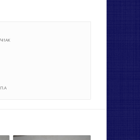
741AK
.Π.Α