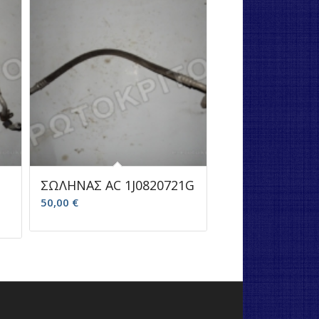
ΣΩΛΗΝΑΣ AC 1J0820721G
50,00
€