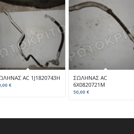
ΩΛΗΝΑΣ AC 1J1820743H
ΣΩΛΗΝΑΣ AC
6X0820721M
0,00
€
50,00
€