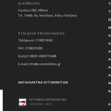
Διεύθυνση
Τ
Λιοσίων 283, Αθήνα
Τ
Τ.Κ. 10445, Άγ. Νικόλαος, Κάτω Πατήσια
Ε
Μ
Στοιχεία Επικοινωνίας
Α
Tηλέφωνο: 2108319043
Α
FAX: 2108323380
Α
Κινητό VIBER: 6909715488
Α
E-mail: info@e-erotokritos.gr
Α
Α
ΑΝΤΑΛΛΑΚΤΙΚΑ ΑΥΤΟΚΙΝΗΤΩΝ
Ν
Κ
AUTOMEGA ΑΝΤΑΛΛΑΚΤΙΚΑ
Α
14/01/2025 - 18:01