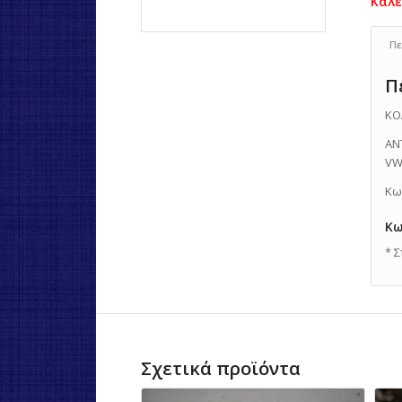
Πε
Π
ΚΟ
ΑΝ
VW
Κω
Κω
* 
Σχετικά προϊόντα