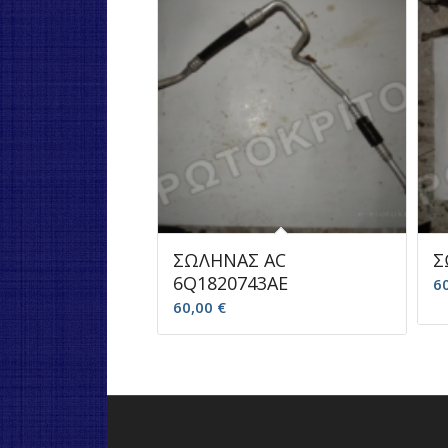
ΣΩΛΗΝΑΣ AC
Σ
6Q1820743AE
6
60,00
€