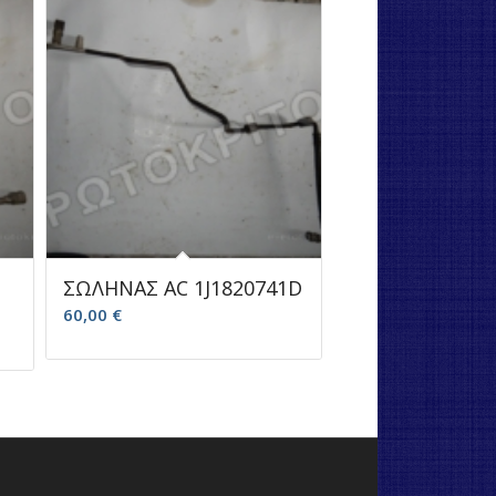
ΣΩΛΗΝΑΣ AC 1J1820741D
60,00
€