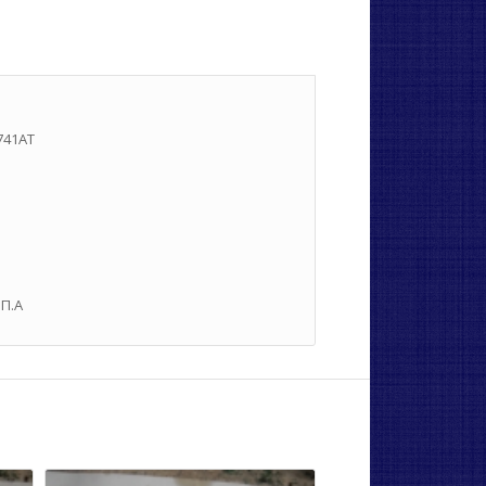
741AT
.Π.Α