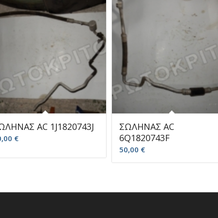
ΩΛΗΝΑΣ AC 1J1820743J
ΣΩΛΗΝΑΣ AC
6Q1820743F
0,00
€
50,00
€