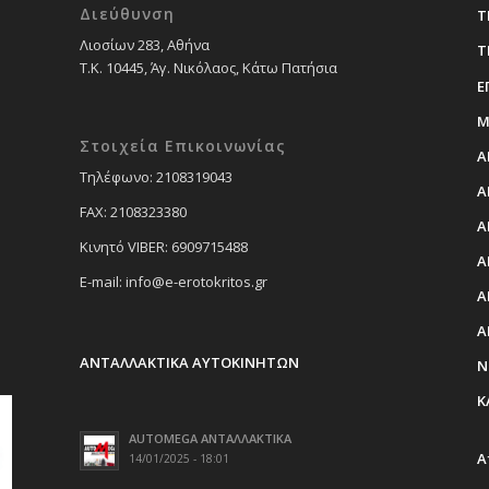
Διεύθυνση
Τ
Λιοσίων 283, Αθήνα
Τ
Τ.Κ. 10445, Άγ. Νικόλαος, Κάτω Πατήσια
Ε
Μ
Στοιχεία Επικοινωνίας
Α
Tηλέφωνο: 2108319043
Α
FAX: 2108323380
Α
Κινητό VIBER: 6909715488
Α
E-mail: info@e-erotokritos.gr
Α
Α
ΑΝΤΑΛΛΑΚΤΙΚΑ ΑΥΤΟΚΙΝΗΤΩΝ
Ν
Κ
AUTOMEGA ΑΝΤΑΛΛΑΚΤΙΚΑ
Α
14/01/2025 - 18:01