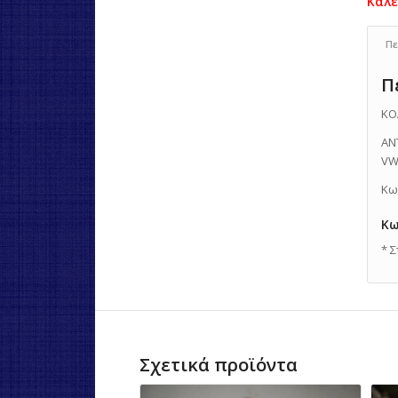
Πε
Π
ΚΟ
ΑΝ
VW
Κω
Κω
* 
Σχετικά προϊόντα