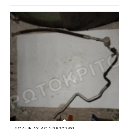
ΣΩΛΗΝΑΣ AC 1J1820743J