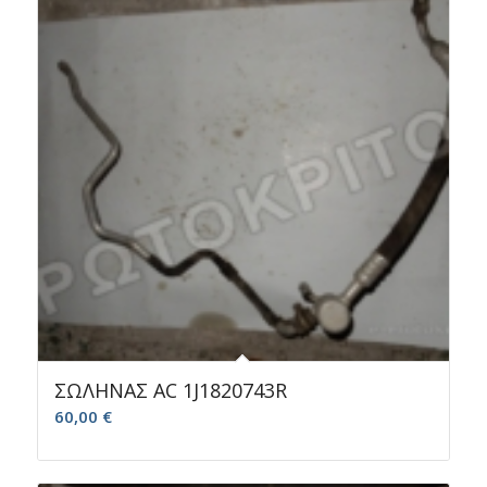
ΣΩΛΗΝΑΣ AC 1J1820743R
60,00
€