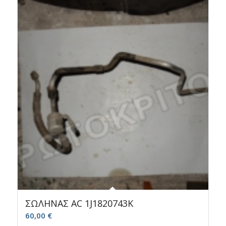
ΣΩΛΗΝΑΣ AC 1J1820743K
60,00
€