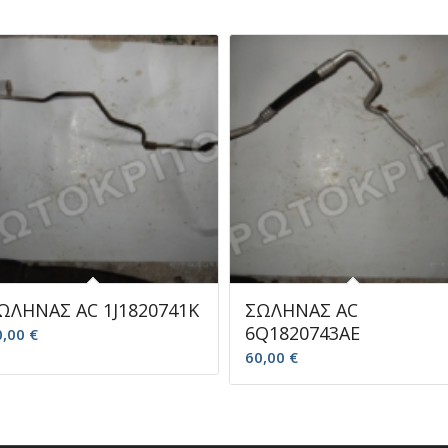
ΩΛΗΝΑΣ AC 1J1820741K
ΣΩΛΗΝΑΣ AC
6Q1820743AE
0,00
€
60,00
€