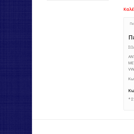
Πε
Π
ΣΩ
ΑΝ
ΜΕ
VW
Κω
Κω
* 