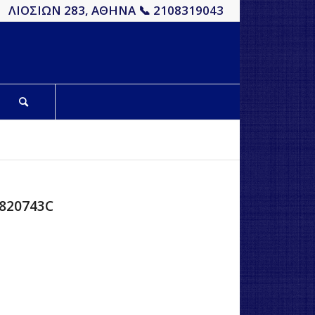
ΛΙΟΣΙΩΝ 283, ΑΘΗΝΑ 📞 2108319043
820743C