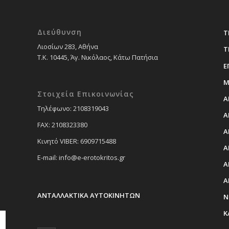
Διεύθυνση
Τ
Λιοσίων 283, Αθήνα
Τ
Τ.Κ. 10445, Άγ. Νικόλαος, Κάτω Πατήσια
Ε
Μ
Στοιχεία Επικοινωνίας
Α
Tηλέφωνο: 2108319043
Α
FAX: 2108323380
Α
Κινητό VIBER: 6909715488
Α
E-mail: info@e-erotokritos.gr
Α
Α
ΑΝΤΑΛΛΑΚΤΙΚΑ ΑΥΤΟΚΙΝΗΤΩΝ
Ν
Κ