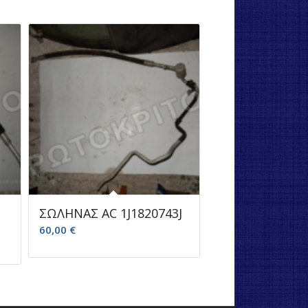
ΣΩΛΗΝΑΣ AC 1J1820743J
60,00
€