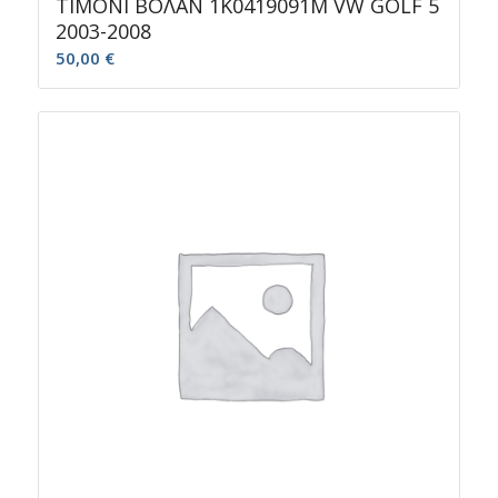
ΤΙΜΟΝΙ ΒΟΛΑΝ 1K0419091M VW GOLF 5
2003-2008
50,00
€