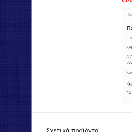
Πε
Π
ΨΑ
ΚΑ
ΑΝ
VW
Κω
Κω
* 
Σχετικά προϊόντα