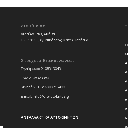
Διεύθυνση
Τ
Λιοσίων 283, Αθήνα
Τ
Τ.Κ. 10445, Άγ. Νικόλαος, Κάτω Πατήσια
Ε
Μ
Στοιχεία Επικοινωνίας
Α
Tηλέφωνο: 2108319043
Α
FAX: 2108323380
Α
Κινητό VIBER: 6909715488
Α
E-mail: info@e-erotokritos.gr
Α
Α
ΑΝΤΑΛΛΑΚΤΙΚΑ ΑΥΤΟΚΙΝΗΤΩΝ
Ν
Κ