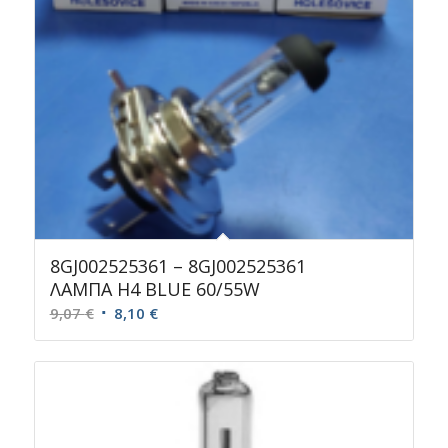
8GJ002525361 – 8GJ002525361
ΛΑΜΠΑ Η4 BLUE 60/55W
Original
Η
9,07
€
8,10
€
price
τρέχουσα
was:
τιμή
9,07 €.
είναι:
8,10 €.