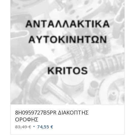
1,23 €.
8H0959727B5PR ΔΙΑΚΟΠΤΗΣ
ΟΡΟΦΗΣ
Original
Η
83,49
€
74,55
€
price
τρέχουσα