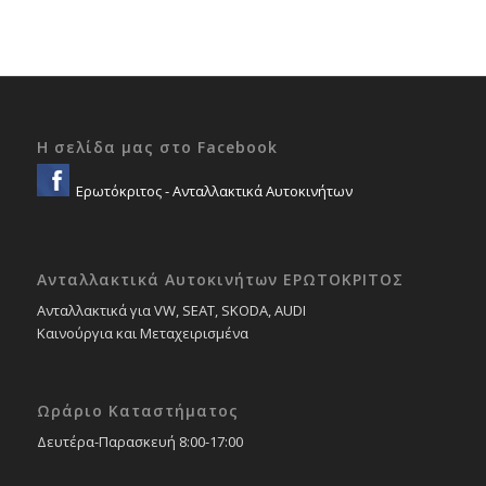
was:
τιμή
83,49 €.
είναι:
74,55 €.
Η σελίδα μας στο Facebook
Ερωτόκριτος - Ανταλλακτικά Αυτοκινήτων
Ανταλλακτικά Αυτοκινήτων ΕΡΩΤΟΚΡΙΤΟΣ
Ανταλλακτικά για VW, SEAT, SKODA, AUDI
Καινούργια και Μεταχειρισμένα
Ωράριο Καταστήματος
Δευτέρα-Παρασκευή 8:00-17:00