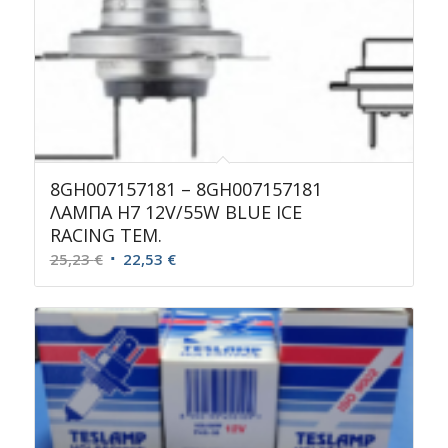
8GH007157181 – 8GH007157181
ΛΑΜΠΑ Η7 12V/55W BLUE ICE
RACING TEM.
Original
Η
25,23
€
22,53
€
price
τρέχουσα
was:
τιμή
25,23 €.
είναι:
22,53 €.