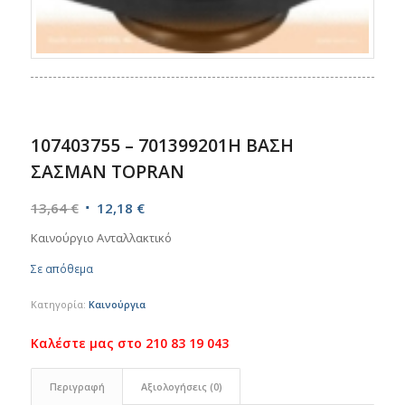
107403755 – 701399201H ΒΑΣΗ
ΣΑΣΜΑΝ TOPRAN
Original
Η
13,64
€
12,18
€
price
τρέχουσα
Καινούργιο Ανταλλακτικό
was:
τιμή
Σε απόθεμα
13,64 €.
είναι:
12,18 €.
Κατηγορία:
Καινούργια
Περιγραφή
Αξιολογήσεις (0)