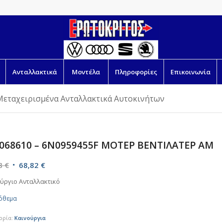
Ανταλλακτικά
Μοντέλα
Πληροφορίες
Επικοινωνία
Μεταχειρισμένα Ανταλλακτικά Αυτοκινήτων
068610 – 6N0959455F ΜΟΤΕΡ ΒΕΝΤΙΛΑΤΕΡ AM
Original
Η
08
€
68,82
€
price
τρέχουσα
ύργιο Ανταλλακτικό
was:
τιμή
όθεμα
77,08 €.
είναι:
68,82 €.
ορία:
Καινούργια