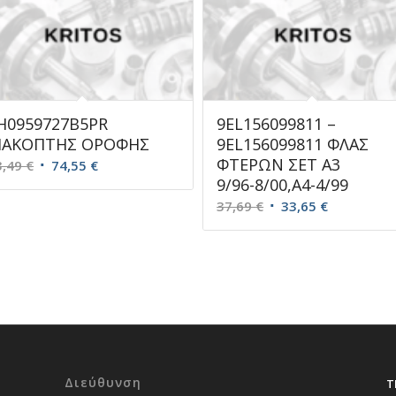
H0959727B5PR
9EL156099811 –
ΙΑΚΟΠΤΗΣ ΟΡΟΦΗΣ
9EL156099811 ΦΛΑΣ
ΦΤΕΡΩΝ ΣΕΤ Α3
Original
Η
3,49
€
74,55
€
9/96-8/00,A4-4/99
price
τρέχουσα
Original
Η
37,69
€
33,65
€
was:
τιμή
price
τρέχουσα
83,49 €.
είναι:
was:
τιμή
74,55 €.
37,69 €.
είναι:
33,65 €.
Διεύθυνση
Τ