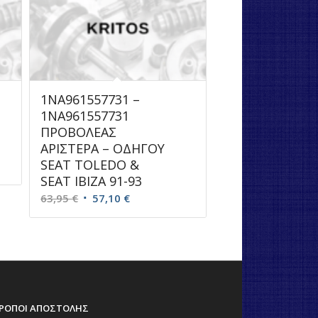
1NA961557731 –
1NA961557731
ΠΡΟΒΟΛΕΑΣ
ΑΡΙΣΤΕΡΑ – ΟΔΗΓΟΥ
SEAT TOLEDO &
SEAT IBIZA 91-93
Original
Η
63,95
€
57,10
€
price
τρέχουσα
was:
τιμή
63,95 €.
είναι:
57,10 €.
ΡΟΠΟΙ ΑΠΟΣΤΟΛΗΣ