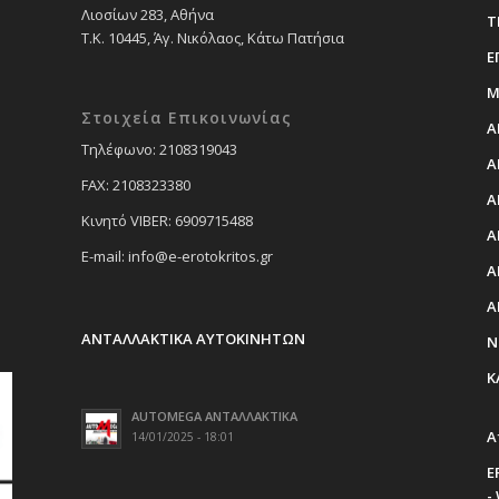
Λιοσίων 283, Αθήνα
Τ
Τ.Κ. 10445, Άγ. Νικόλαος, Κάτω Πατήσια
Ε
Μ
Στοιχεία Επικοινωνίας
Α
Tηλέφωνο: 2108319043
Α
FAX: 2108323380
Α
Κινητό VIBER: 6909715488
Α
E-mail: info@e-erotokritos.gr
Α
Α
ΑΝΤΑΛΛΑΚΤΙΚΑ ΑΥΤΟΚΙΝΗΤΩΝ
Ν
Κ
AUTOMEGA ΑΝΤΑΛΛΑΚΤΙΚΑ
Α
14/01/2025 - 18:01
E
-