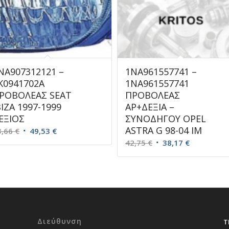
ΝΑ907312121 –
1NA961557741 –
K0941702A
1NA961557741
ΡΟΒΟΛΕΑΣ SEAT
ΠΡΟΒΟΛΕΑΣ
BIZA 1997-1999
ΑΡ+ΔΕΞΙΑ –
ΕΞΙΟΣ
ΣΥΝΟΔΗΓΟΥ OPEL
ASTRA G 98-04 IM
Original
Η
3,66
€
49,53
€
Original
Η
price
τρέχουσα
42,75
€
38,17
€
price
τρέχουσα
was:
τιμή
was:
τιμή
63,66 €.
είναι:
42,75 €.
είναι:
49,53 €.
38,17 €.
Διεύθυνση
Τ