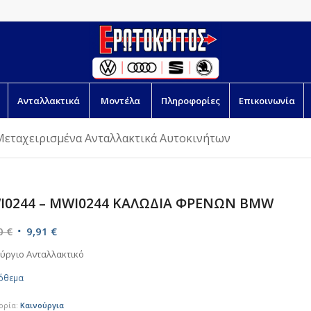
Ανταλλακτικά
Μοντέλα
Πληροφορίες
Επικοινωνία
Μεταχειρισμένα Ανταλλακτικά Αυτοκινήτων
I0244 – MWI0244 ΚΑΛΩΔΙΑ ΦΡΕΝΩΝ BMW
Original
Η
10
€
9,91
€
price
τρέχουσα
ύργιο Ανταλλακτικό
was:
τιμή
όθεμα
11,10 €.
είναι:
9,91 €.
ορία:
Καινούργια