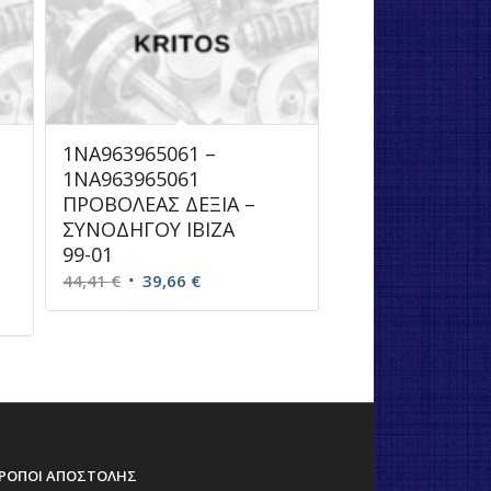
1ΝΑ963965061 –
1ΝΑ963965061
ΠΡΟΒΟΛΕΑΣ ΔΕΞΙΑ –
ΣΥΝΟΔΗΓΟΥ ΙΒΙΖΑ
99-01
Original
Η
44,41
€
39,66
€
price
τρέχουσα
was:
τιμή
44,41 €.
είναι:
39,66 €.
ΡΟΠΟΙ ΑΠΟΣΤΟΛΗΣ