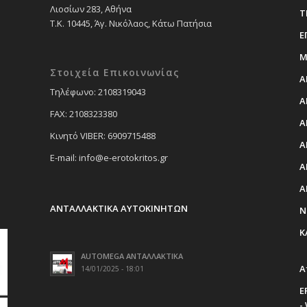
Λιοσίων 283, Αθήνα
Τ
Τ.Κ. 10445, Άγ. Νικόλαος, Κάτω Πατήσια
Ε
Μ
Στοιχεία Επικοινωνίας
Α
Tηλέφωνο: 2108319043
Α
FAX: 2108323380
Α
Κινητό VIBER: 6909715488
Α
E-mail: info@e-erotokritos.gr
Α
Α
ΑΝΤΑΛΛΑΚΤΙΚΑ ΑΥΤΟΚΙΝΗΤΩΝ
Ν
Κ
AUTOMEGA ΑΝΤΑΛΛΑΚΤΙΚΑ
Α
14/01/2025 - 18:01
E
-