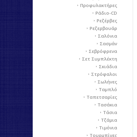
Προφυλακτήρες
Ράδιο-CD
Ρεζέρβες
Ρεζερβουάρ
Σαλόνια
Σασμάν
Σεβρόφρενα
Σετ Συμπλέκτη
Σκιάδια
Στρόφαλοι
Σωλήνες
Ταμπλό
Ταπετσαρίες
Τασάκια
Τάσια
Τζάμια
Τιμόνια
Τουρμπίνες