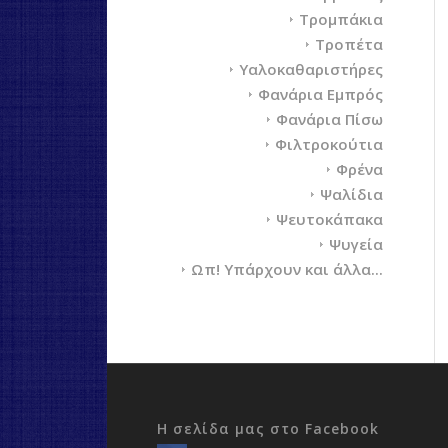
Τρομπάκια
Τροπέτα
Υαλοκαθαριστήρες
Φανάρια Εμπρός
Φανάρια Πίσω
Φιλτροκούτια
Φρένα
Ψαλίδια
Ψευτοκάπακα
Ψυγεία
Ωπ! Υπάρχουν και άλλα...
Η σελίδα μας στο Facebook