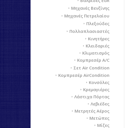
Βαλβίδες EGR
Μηχανές Βενζίνης
Μηχανές Πετρελαίου
Πλεξούδες
Πολλαπλασιαστές
Κινητήρες
Κλειδαριές
Κλιματισμός
Κομπρεσέρ A/C
Σετ Air Condition
Κομπρεσέρ AirCondition
Κονσόλες
Κρεμαγιέρες
Λάστιχα Πόρτας
Λεβιέδες
Μετρητές Αέρος
Μετώπες
Μίζες