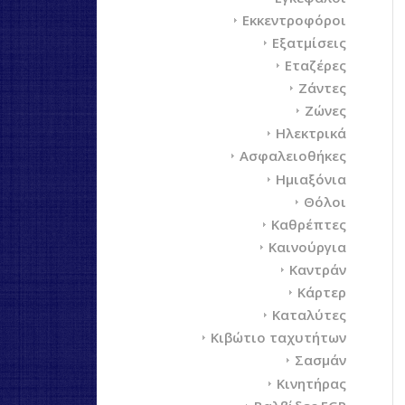
Εκκεντροφόροι
Εξατμίσεις
Εταζέρες
Ζάντες
Ζώνες
Ηλεκτρικά
Ασφαλειοθήκες
Ημιαξόνια
Θόλοι
Καθρέπτες
Καινούργια
Καντράν
Κάρτερ
Καταλύτες
Κιβώτιο ταχυτήτων
Σασμάν
Κινητήρας