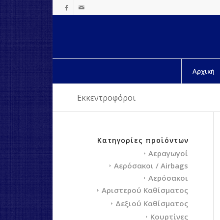
Αρχική
Εκκεντροφόροι
Κατηγορίες προϊόντων
Αεραγωγοί
Αερόσακοι / Airbags
Αερόσακοι
Αριστερού Καθίσματος
Δεξιού Καθίσματος
Κουρτίνες