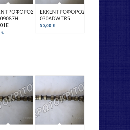
ΕΝΤΡΟΦΟΡΟΣ
ΕΚΚΕΝΤΡΟΦΟΡΟΣ
109087H
030ADWTR5
01E
50,00
€
0
€