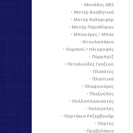
Μονάδες ABS
Μοτέρ Βοηθητικά
Μοτέρ Καλοριφέρ
Μοτέρ Παραθύρων
Μπεκιέρες / Μπεκ
Ντουλαπάκια
Ουρανοί / Ηλιοροφές
Παρμπρίζ
Πεταλούδες Γκαζιού
Πλακέτες
Πλαστικά
Πλαφονιέρες
Πλεξούδες
Πολλαπλασιαστές
Πολλαπλές
Πορτάκια Ρεζερβουάρ
Πόρτες
Προβολάκια