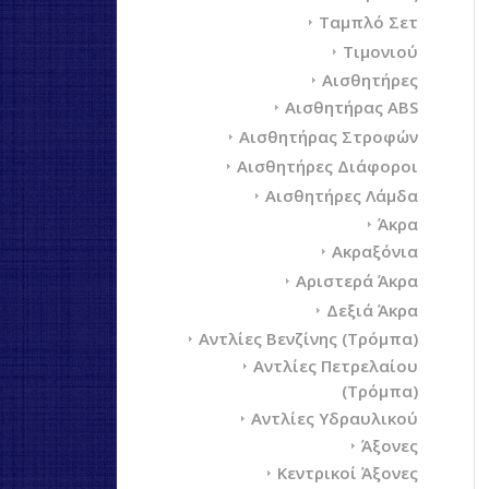
Ταμπλό Σετ
Τιμονιού
Αισθητήρες
Αισθητήρας ABS
Αισθητήρας Στροφών
Αισθητήρες Διάφοροι
Αισθητήρες Λάμδα
Άκρα
Ακραξόνια
Αριστερά Άκρα
Δεξιά Άκρα
Αντλίες Βενζίνης (Τρόμπα)
Αντλίες Πετρελαίου
(Τρόμπα)
Αντλίες Υδραυλικού
Άξονες
Κεντρικοί Άξονες