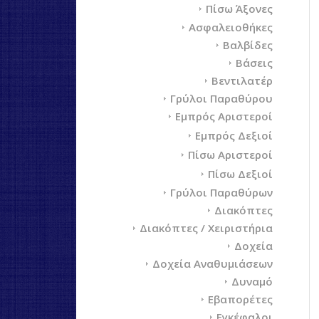
Πίσω Άξονες
Ασφαλειοθήκες
Βαλβίδες
Βάσεις
Βεντιλατέρ
Γρύλοι Παραθύρου
Εμπρός Αριστεροί
Εμπρός Δεξιοί
Πίσω Αριστεροί
Πίσω Δεξιοί
Γρύλοι Παραθύρων
Διακόπτες
Διακόπτες / Χειριστήρια
Δοχεία
Δοχεία Αναθυμιάσεων
Δυναμό
Εβαπορέτες
Εγκέφαλοι