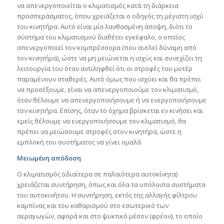
να απενεργοποιείται ο κλιματισμός κατά τη διάρκεια
προσπεράσματος, όπου χρειάζεται ο οδηγός τη μέγιστη ισχύ
του κινητήρα. Αυτό είναι μία λανθασμένη άποψη, διότι το
σύστημα του κλιματισμού διαθέτει εγκέφαλο, ο οποίος
απενεργοποιεί τον κομπρέσσορα (που αντλεί δύναμη από
τον κινητήρα), ώστε να μη μειώνεται η ισχύς και συνεχίζει τη
λειτουργία του όταν αντιληφθεί ότι οι στροφές του μοτέρ
παραμένουν σταθερές. Αυτό όμως που ισχύει και θα πρέπει
να προσέξουμε, είναι να απενεργοποιούμε τον κλιματισμό,
όταν θέλουμε να απενεργοποιήσουμε ή να ενεργοποιήσουμε
τον κινητήρα. Επίσης, όταν το όχημα βρίσκεται εν κινήσει και
εμείς θέλουμε να ενεργοποιήσουμε τον κλιματισμό, θα
πρέπει να μειώσουμε στροφές στον κινητήρα, ώστε η
εμπλοκή του συστήματος να γίνει ομαλά
Μειωμένη απόδοση
Ο κλιματισμός (ιδιαίτερα σε παλαιότερα αυτοκίνητα)
χρειάζεται συντήρηση, όπως και όλα τα υπόλοιπα συστήματα
του αυτοκινήτου. Η συντήρηση, εκτός της αλλαγής φίλτρου
καμπίνας και του καθαρισμού στο εσωτερικό των
αεραγωγών, αφορά και στο ψυκτικό μέσον (φρέον), το οποίο