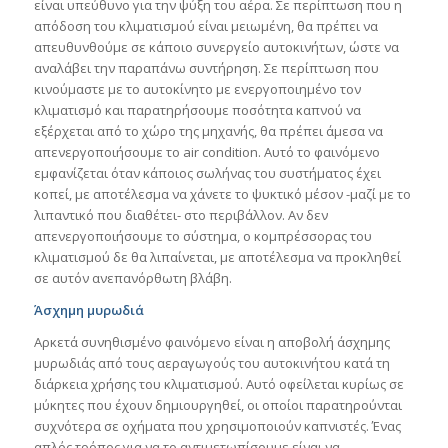
είναι υπεύθυνο για την ψύξη του αέρα. Σε περίπτωση που η
απόδοση του κλιματισμού είναι μειωμένη, θα πρέπει να
απευθυνθούμε σε κάποιο συνεργείο αυτοκινήτων, ώστε να
αναλάβει την παραπάνω συντήρηση. Σε περίπτωση που
κινούμαστε με το αυτοκίνητο με ενεργοποιημένο τον
κλιματισμό και παρατηρήσουμε ποσότητα καπνού να
εξέρχεται από το χώρο της μηχανής, θα πρέπει άμεσα να
απενεργοποιήσουμε το air condition. Αυτό το φαινόμενο
εμφανίζεται όταν κάποιος σωλήνας του συστήματος έχει
κοπεί, με αποτέλεσμα να χάνετε το ψυκτικό μέσον -μαζί με το
λιπαντικό που διαθέτει- στο περιβάλλον. Αν δεν
απενεργοποιήσουμε το σύστημα, ο κομπρέσσορας του
κλιματισμού δε θα λιπαίνεται, με αποτέλεσμα να προκληθεί
σε αυτόν ανεπανόρθωτη βλάβη.
Άσχημη μυρωδιά
Αρκετά συνηθισμένο φαινόμενο είναι η αποβολή άσχημης
μυρωδιάς από τους αεραγωγούς του αυτοκινήτου κατά τη
διάρκεια χρήσης του κλιματισμού. Αυτό οφείλεται κυρίως σε
μύκητες που έχουν δημιουργηθεί, οι οποίοι παρατηρούνται
συχνότερα σε οχήματα που χρησιμοποιούν καπνιστές. Ένας
απλός τρόπος για να το αντιμετωπίσουμε είναι να