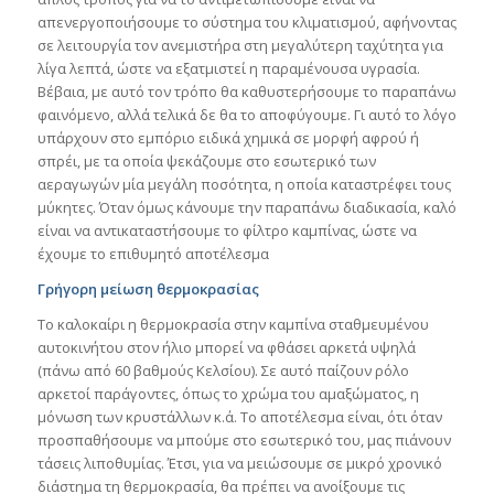
απενεργοποιήσουμε το σύστημα του κλιματισμού, αφήνοντας
σε λειτουργία τον ανεμιστήρα στη μεγαλύτερη ταχύτητα για
λίγα λεπτά, ώστε να εξατμιστεί η παραμένουσα υγρασία.
Βέβαια, με αυτό τον τρόπο θα καθυστερήσουμε το παραπάνω
φαινόμενο, αλλά τελικά δε θα το αποφύγουμε. Γι αυτό το λόγο
υπάρχουν στο εμπόριο ειδικά χημικά σε μορφή αφρού ή
σπρέι, με τα οποία ψεκάζουμε στο εσωτερικό των
αεραγωγών μία μεγάλη ποσότητα, η οποία καταστρέφει τους
μύκητες. Όταν όμως κάνουμε την παραπάνω διαδικασία, καλό
είναι να αντικαταστήσουμε το φίλτρο καμπίνας, ώστε να
έχουμε το επιθυμητό αποτέλεσμα
Γρήγορη μείωση θερμοκρασίας
Το καλοκαίρι η θερμοκρασία στην καμπίνα σταθμευμένου
αυτοκινήτου στον ήλιο μπορεί να φθάσει αρκετά υψηλά
(πάνω από 60 βαθμούς Κελσίου). Σε αυτό παίζουν ρόλο
αρκετοί παράγοντες, όπως το χρώμα του αμαξώματος, η
μόνωση των κρυστάλλων κ.ά. Το αποτέλεσμα είναι, ότι όταν
προσπαθήσουμε να μπούμε στο εσωτερικό του, μας πιάνουν
τάσεις λιποθυμίας. Έτσι, για να μειώσουμε σε μικρό χρονικό
διάστημα τη θερμοκρασία, θα πρέπει να ανοίξουμε τις