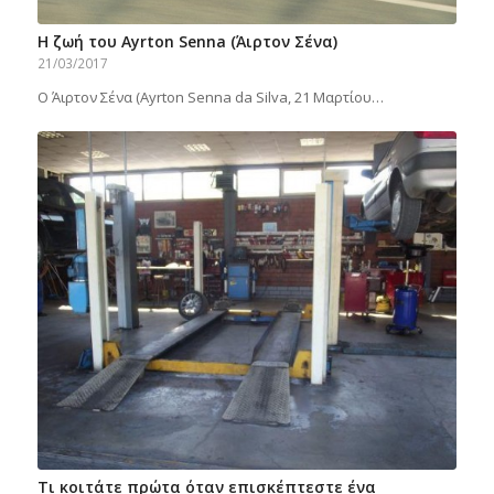
Η ζωή του Ayrton Senna (Άιρτον Σένα)
21/03/2017
Ο Άιρτον Σένα (Ayrton Senna da Silva, 21 Μαρτίου…
Τι κοιτάτε πρώτα όταν επισκέπτεστε ένα