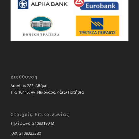
Διεύθυνση
Λιοσίων 283, Αθήνα
Τ.Κ. 10445, Άγ. Νικόλαος, Κάτω Πατήσια
Στοιχεία Επικοινωνίας
Tηλέφωνο: 2108319043
FAX: 2108323380